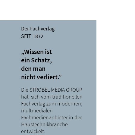
Der Fachverlag
SEIT 1872
„Wissen ist
ein Schatz,
den man
nicht verliert.”
Die STROBEL MEDIA GROUP
hat sich vom traditionellen
Fachverlag zum modernen,
multmedialen
Fachmedienanbieter in der
Haustechnikbranche
entwickelt.